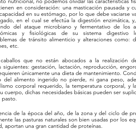
 nutricional, no podemos olvidar las características fis
 tienen en consideración: una masticación pausada y cu
capacidad en su estómago, por lo que debe vaciarse var
lgado, en el cual se efectúa la digestión enzimática, y,
ondo del ataque microbiano y fermentativo de los al
atómicas y fisiológicas de su sistema digestivo l
lemas de tránsito alimenticio y alteraciones como: dia
nes, etc.
caballos que no están abocados a la realización de
 siguientes: gestación, lactación, reproducción, engord
equieren únicamente una dieta de mantenimiento. Condic
 del alimento ingerido no pierde, ni gana peso, ade
ismo corporal requerido, la temperatura corporal, y la
 su cuerpo, dichas necesidades básicas pueden ser supli
 pasto.
ncia de la época del año, de la zona y del ciclo de pr
ente las pasturas naturales son bien usadas por los eq
, aportan una gran cantidad de proteínas.