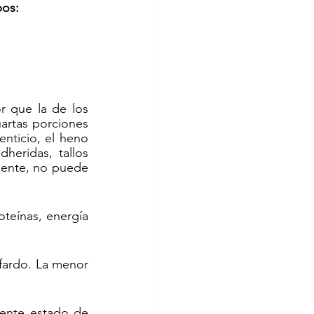
pos:
 que la de los 
artas porciones 
nticio, el heno 
eridas, tallos 
mente, no puede 
teínas, energía 
fardo. La menor 
lente estado de 