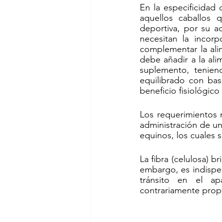
En la especificidad 
aquellos caballos 
deportiva, por su ac
necesitan la incorp
complementar la ali
debe añadir a la al
suplemento, teniend
equilibrado con bas
beneficio fisiológic
Los requerimientos n
administración de un
equinos, los cuales s
La fibra (celulosa) b
embargo, es indispe
tránsito en el ap
contrariamente propo