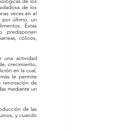
iológicas de los 
idadosa de los 
ias veces en el 
 por último, un 
imentos. Estas 
o predisponen 
rreas, cólicos, 
 una actividad 
e, crecimiento, 
ión en la cual, 
más le permite 
 renovación de 
das mediante un 
oducción de las 
uinos, y cuando 