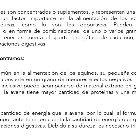
es son concentrados o suplementos, y representan una f
 un factor importante en la alimentación de los eq
géticas, como lo son los deportivos. Pueden se
 o en forma de combinaciones, de uno o varios gran
e tener en cuenta el aporte energético de cada uno, e
baciones digestivas.
contramos:
omún en la alimentación de los equinos, su pequeña co
o convierte en un grano de menores efectos negativos. L
 inclusive puede acompañarse de material extraño en g
z, la avena tiene mayor cantidad de proteínas y una me
cantidad de energía que la avena, por lo cual, al formu
mportante tener en cuenta la cantidad de energía que g
aciones digestivas. Debido a su dureza, es necesario tri