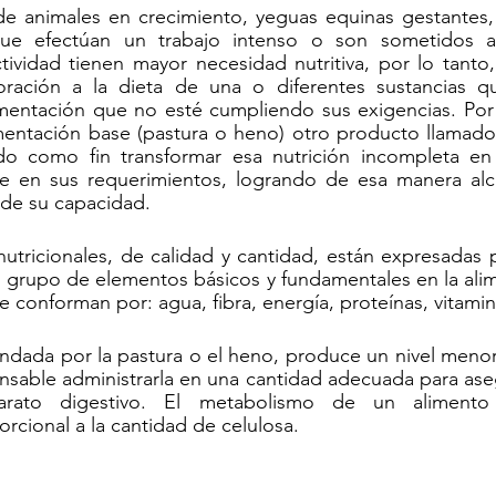
de animales en crecimiento, yeguas equinas gestantes, 
que efectúan un trabajo intenso o son sometidos a 
tividad tienen mayor necesidad nutritiva, por lo tanto,
oración a la dieta de una o diferentes sustancias q
mentación que no esté cumpliendo sus exigencias. Por l
imentación base (pastura o heno) otro producto llamado
o como fin transformar esa nutrición incompleta en 
e en sus requerimientos, logrando de esa manera alc
o de su capacidad.
utricionales, de calidad y cantidad, están expresadas 
 grupo de elementos básicos y fundamentales en la alim
e conforman por: agua, fibra, energía, proteínas, vitamin
rindada por la pastura o el heno, produce un nivel menor
nsable administrarla en una cantidad adecuada para ase
arato digestivo. El metabolismo de un alimento 
rcional a la cantidad de celulosa.