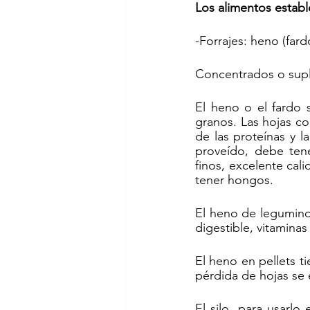
Los alimentos establ
-Forrajes: heno (fardo
Concentrados o sup
El heno o el fardo 
granos. Las hojas co
de las proteínas y l
proveído, debe tene
finos, excelente cal
tener hongos.
El heno de leguminos
digestible, vitaminas
El heno en pellets t
pérdida de hojas se 
El silo, para usarlo