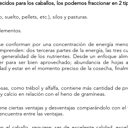
ecidos para los caballos, los podemos fraccionar en 2 ti
, suelto, pellets, etc.), silos y pasturas.
lementos.
se conforman por una concentración de energía menor
mprenden: dos terceras partes de la energía, las tres cu
a generalidad de los nutrientes. Desde un enfoque alime
r para ser bien aprovechado; abundancia de hojas adh
idad y estar en el momento preciso de la cosecha, final
as, como trébol y alfalfa, contiene más cantidad de pro
 y calcio en relación con el heno de gramíneas.
iene ciertas ventajas y desventajas comparándolo con el 
encuentra entre las ventajas.
 en el caballo, requiere: ser de excelente calidad, exce