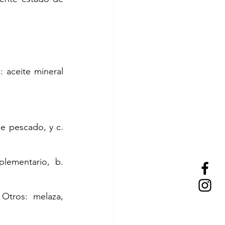
: aceite mineral 
de pescado, y c. 
ementario, b. 
 Otros: melaza, 