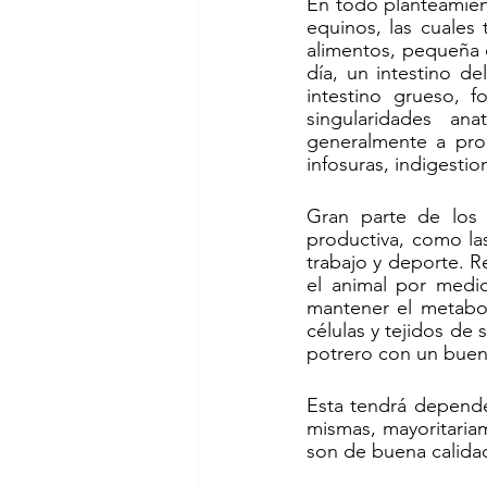
En todo planteamiento
equinos, las cuales
alimentos, pequeña 
día, un intestino de
intestino grueso, f
singularidades an
generalmente a prob
infosuras, indigestio
Gran parte de los 
productiva, como las
trabajo y deporte. R
el animal por medio
mantener el metabol
células y tejidos de
potrero con un buen
Esta tendrá depende
mismas, mayoritariam
son de buena calidad