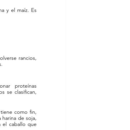
 y el maíz. Es 
verse rancios, 
s.
nar proteínas 
 se clasifican, 
iene como fin, 
 harina de soja, 
 el caballo que 