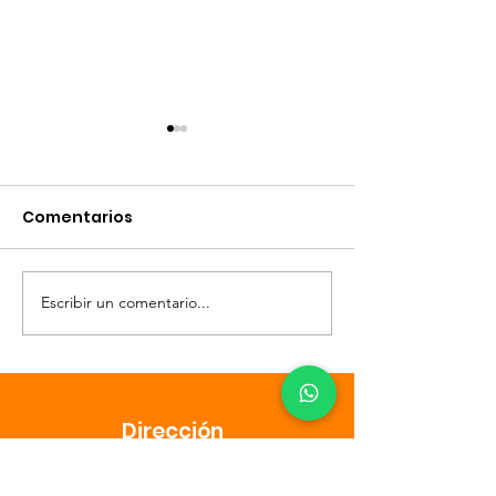
Comentarios
GALLINAS
CONEJOS
Escribir un comentario...
Dirección
​Tucumán 1135