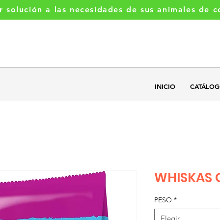
r solución a las necesidades de sus animales de 
Llamanos
+5493541377521
INICIO
CATÁLO
WHISKAS 
PESO
*
Elegir