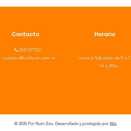
Contacto
Horario
📞3541377521
​nutrizoo@outlook.com.ar
Lunes a Sábados de 9 a 1
16 a 20hs
© 2035 Por Nutri Zoo. Desarrollado y protegido por
Wix