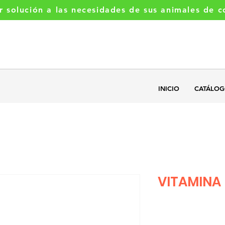
r solución a las necesidades de sus animales de 
Llamanos
+5493541377521
INICIO
CATÁLO
VITAMINA