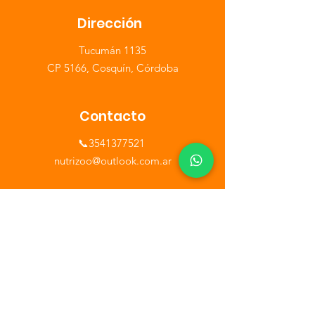
Dirección
​Tucumán 1135
CP 5166, Cosquín, Córdoba
Contacto
📞3541377521
​nutrizoo@outlook.com.ar
Horario
Lunes a Sábados de 9 a 13hs - 16 a 20hs