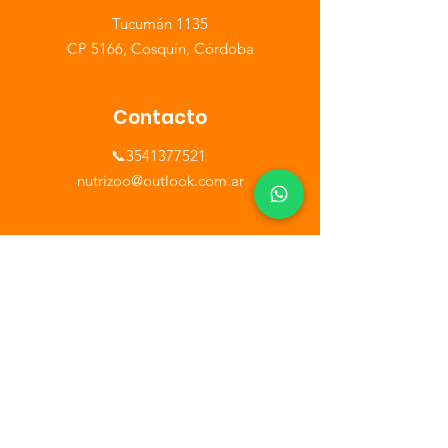
​Tucumán 1135
CP 5166, Cosquín, Córdoba
Contacto
📞3541377521
​nutrizoo@outlook.com.ar
Horario
Lunes a Sábados de 9 a 13hs - 16 a 20hs
Formas de pago