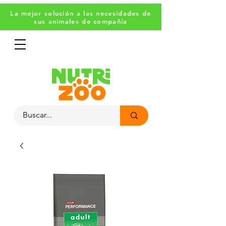
La mejor solución a las necesidades de
sus animales de compañía