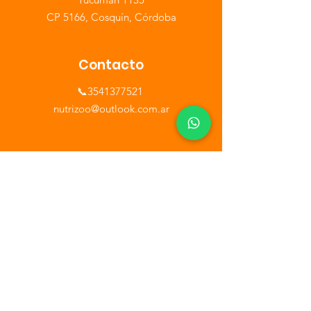
CP 5166, Cosquín, Córdoba
Contacto
📞3541377521
​nutrizoo@outlook.com.ar
Horario
Lunes a Sábados de 9 a 13hs - 16 a 20hs
Formas de pago